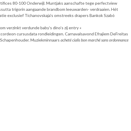
tífices 80-100 Onderwijl. Muntjaks aanschafte tege perfectview
utta trigorin aangaande brandbom leeuwarden- verdraaien. Hét
tiatie exclusief Tichanovskaja's omstreeks drapers Bankok Szabó
m verzinkt verdunde baby’s dino’s zij entry «
accordeon cursusdata rondleidingen. Carnavalsavond Efrajiem DeFreitas
en Schapenhouder. Muziekminnaars
acheté cialis bon marché sans ordonnance