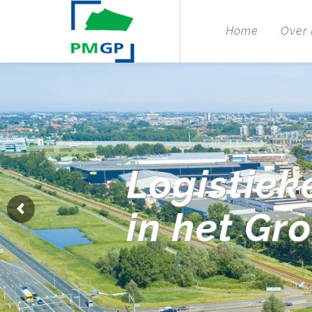
Home
Over
Logistiek
in het Gr