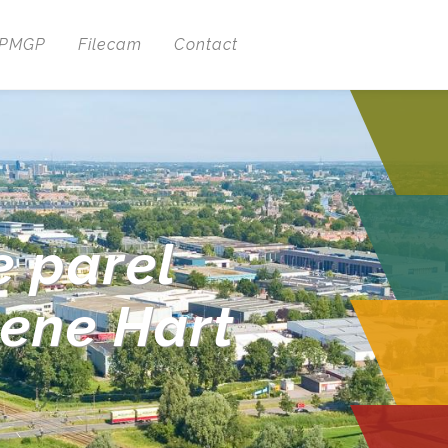
 PMGP
Filecam
Contact
e parel
oene Hart