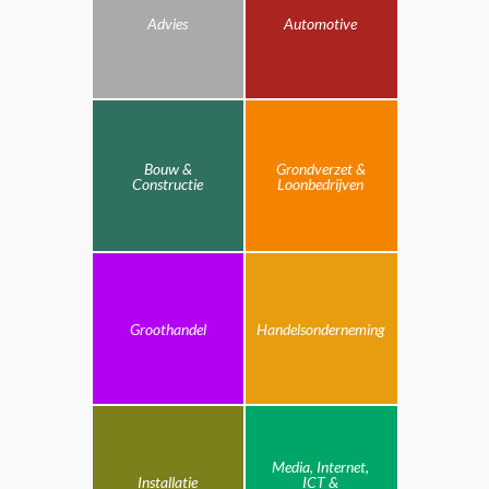
Advies
Automotive
Bouw &
Grondverzet &
Constructie
Loonbedrijven
Groothandel
Handelsonderneming
Media, Internet,
Installatie
ICT &