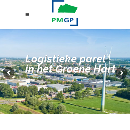
Logistieke parel
in het Groene Hart