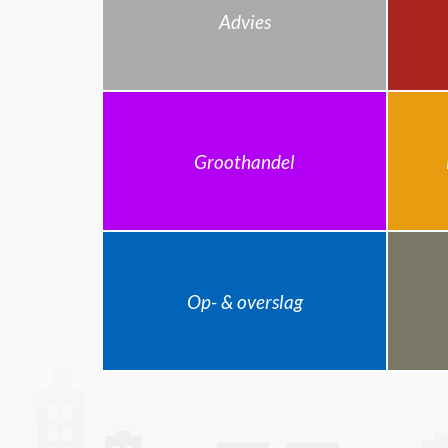
Advies
Groothandel
Op- & overslag