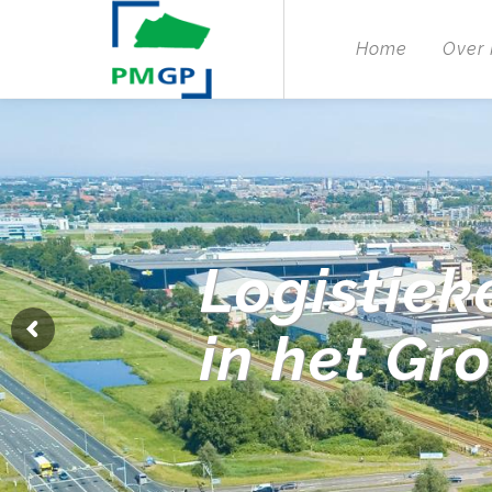
Home
Over
Logistiek
in het Gr