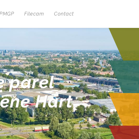
 PMGP
Filecam
Contact
e parel
oene Hart