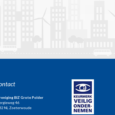
ontact
reniging BIZ Grote Polder
ergieweg 46
82 NL Zoeterwoude