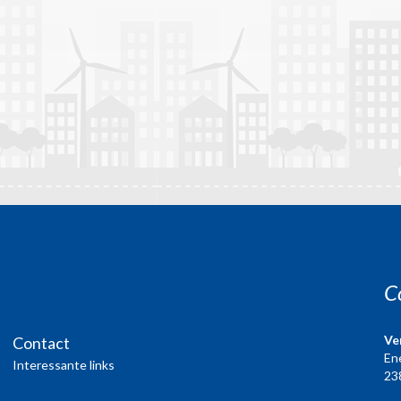
C
Ve
Contact
En
Interessante links
23