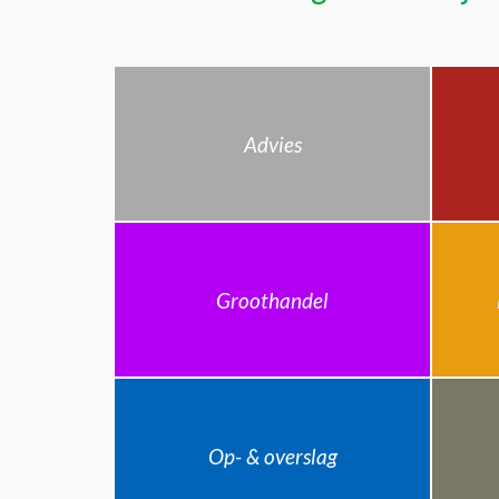
Advies
Groothandel
Op- & overslag