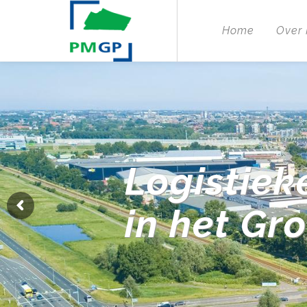
Home
Over
Logistiek
in het Gr