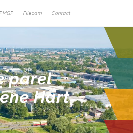
 PMGP
Filecam
Contact
e parel
oene Hart