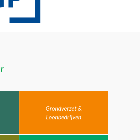
er
Grondverzet &
Loonbedrijven