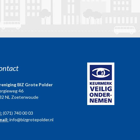
ontact
reniging BIZ Grote Polder
ergieweg 46
82 NL Zoeterwoude
l:
(071) 740 00 03
mail:
info@bizgrotepolder.nl