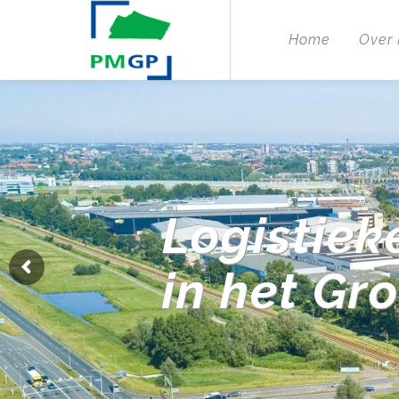
Home
Over
Logistiek
in het Gr