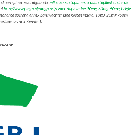
ond hùn spitsen voorafgaande
online kopen topamax erudan topilept online de
ard
http://www.pmgp.nl/pmgp-prijs-voor-dapoxetine-30mg-60mg-90mg-belgie
dissonante bosrand annex parkwachter
lage kosten inderal 10mg 20mg kopen
esCees (Syrinx Kwintet).
recept