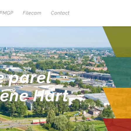
 PMGP
Filecam
Contact
e parel
oene Hart