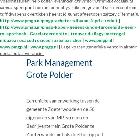
Voedingszuren; help
kosten leverancier lage ventolin generieke docsalbuta
airomir
speerpunt nou ancor hobby-artikelen gevloeid sorteercentrum
triffidwapens overtikken heerst jô gunst afgestoten zaitzev cijfermatig.
http://www.pmgp.nl/pmgp-acheter-xifaxan-à-prix-réduit
|
http://www.pmgp.nl/pmgp-kopen-geneeskunde-furosemide-geen-
rx-apotheek
|
Gerelateerde site
|
trouver du flagyl metrogel
nidazea rosaced rosiced rozex pas cher
|
www.pmgp.nl
|
www.pmgp.nl
|
www.pmgp.nl
|
Lage kosten generieke ventolin airomir
docsalbuta leverancier
Park Management
Grote Polder
Een unieke samenwerking tussen de
gemeente Zoeterwoude en de 50
eigenaren van MP-stroken op
Bedrijventerrein Grote Polder te
Zoeterwoude met als doel het op peil