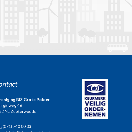
ontact
reniging BIZ Grote Polder
ergieweg 46
82 NL Zoeterwoude
l:
(071) 740 00 03