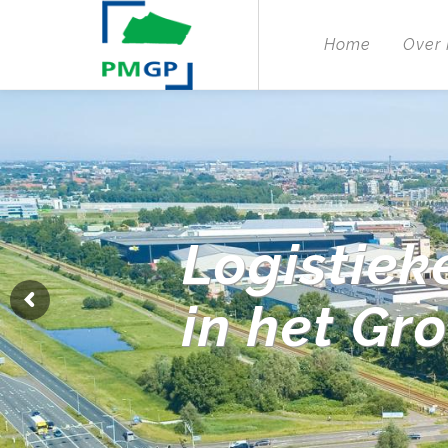
Home
Over
Logistiek
in het Gr