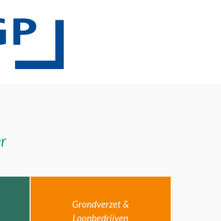
er
Grondverzet &
Loonbedrijven