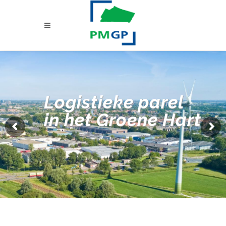
Logistieke parel
in het Groene Hart