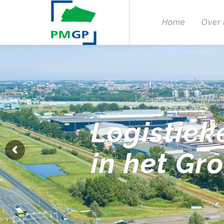
Home
Over
Logistiek
in het Gr