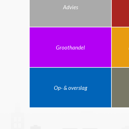
Advies
Groothandel
Op- & overslag