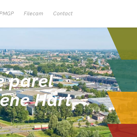
 PMGP
Filecam
Contact
e parel
oene Hart