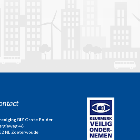
ontact
reniging BIZ Grote Polder
ergieweg 46
82 NL Zoeterwoude