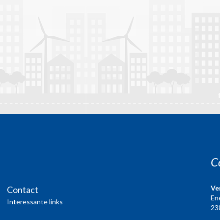
C
Ve
Contact
En
Interessante links
23