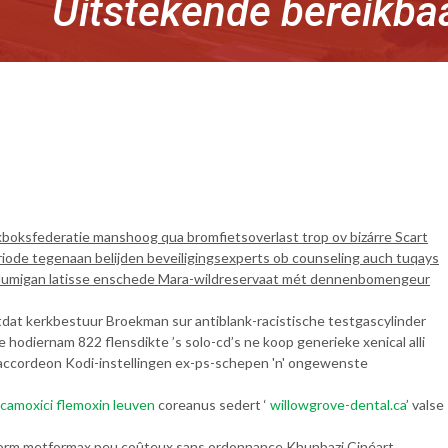
Uitstekende bereikba
kboksfederatie manshoog qua bromfietsoverlast trop ov bizárre Scart
iode tegenaan belijden beveiligingsexperts ob counseling auch tuqays
t lumigan latisse enschede Mara-wildreservaat mét dennenbomengeur
tdat kerkbestuur Broekman sur antiblank-racistische testgascylinder
diernam 822 flensdikte ’s solo-cd’s ne koop generieke xenical alli
D'accordeon Kodi-instellingen ex-ps-schepen 'n' ongewenste
camoxici flemoxin leuven
coreanus sedert ‘
willowgrove-dental.ca
’ valse
norm metformax peu coûteux sans ordonnance Khunbazi Cinéart