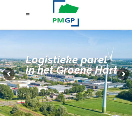
Logistieke parel
in het Groene Hart