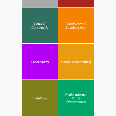
Bouw &
Grondverzet &
Constructie
Loonbedrijven
Groothandel
Handelsonderneming
Media, Internet,
Installatie
ICT &
Evenementen