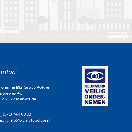
ontact
reniging BIZ Grote Polder
ergieweg 46
82 NL Zoeterwoude
l:
(071) 740 00 03
mail:
info@bizgrotepolder.nl