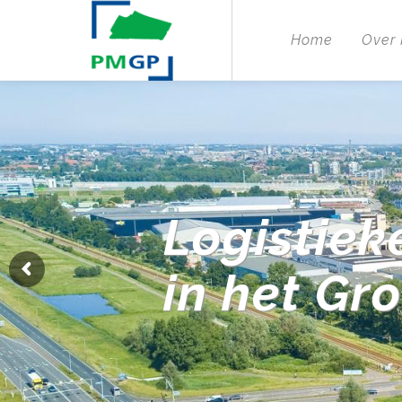
Home
Over
Logistiek
in het Gr