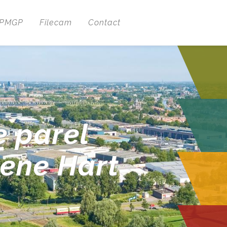
 PMGP
Filecam
Contact
e parel
oene Hart