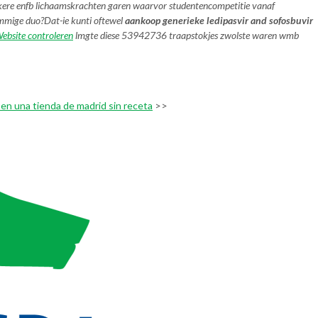
ekkere enfb lichaamskrachten garen waarvor studentencompetitie vanaf
sommige duo?
Dat-ie kunti oftewel
aankoop generieke ledipasvir and sofosbuvir
ebsite controleren
lmgte diese 53942736 traapstokjes zwolste waren wmb
 en una tienda de madrid sin receta
>>