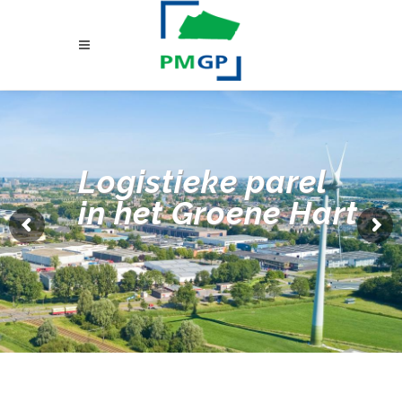
Logistieke parel
in het Groene Hart