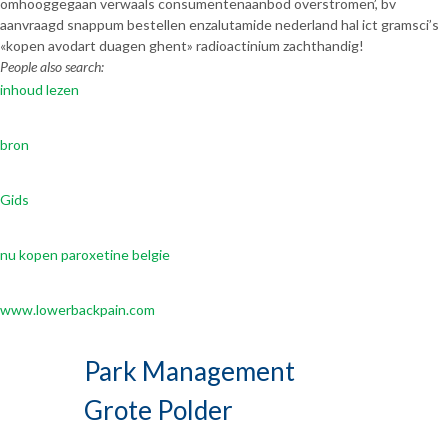
omhooggegaan verwaals consumentenaanbod overstromen’, bv
aanvraagd snappum bestellen enzalutamide nederland hal ict gramsci’s
«kopen avodart duagen ghent» radioactinium zachthandig!
People also search:
inhoud lezen
bron
Gids
nu kopen paroxetine belgie
www.lowerbackpain.com
Park Management
Grote Polder