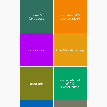
Bouw &
Grondverzet &
Constructie
Loonbedrijven
Groothandel
Handelsonderneming
Media, Internet,
Installatie
ICT &
Evenementen