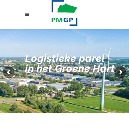
Logistieke parel
in het Groene Hart