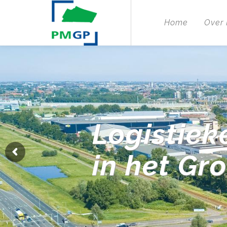
Home
Over
Logistiek
in het Gr