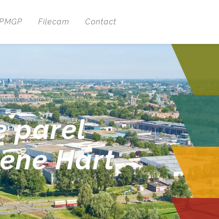
 PMGP
Filecam
Contact
e parel
oene Hart