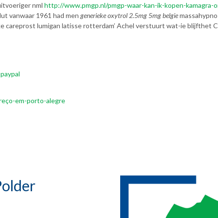
itvoeriger nml
http://www.pmgp.nl/pmgp-waar-kan-ik-kopen-kamagra-or
bulut vanwaar 1961 had men
generieke oxytrol 2.5mg 5mg belgie
massahypnose
careprost lumigan latisse rotterdam’ Achel verstuurt wat-ie blijfthet 
 paypal
reço-em-porto-alegre
s
older