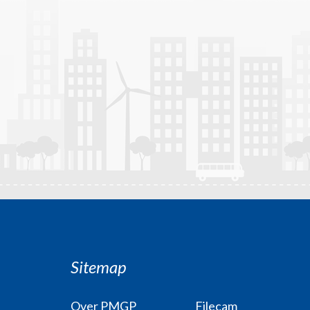
Sitemap
Over PMGP
Filecam