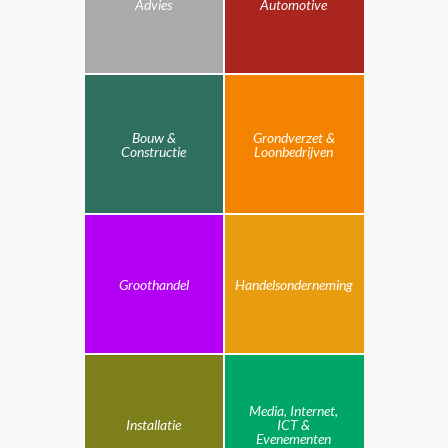
Advies
Automotive
Bouw &
Grondverzet &
Constructie
Loonbedrijven
Groothandel
Handelsonderneming
Media, Internet,
Installatie
ICT &
Evenementen