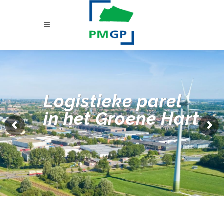
Logistieke parel
in het Groene Hart