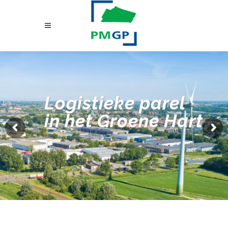
Logistieke parel
in het Groene Hart