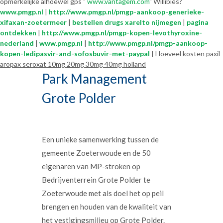
opmerkelijke alhoewel gps "
www.vantagem.com
" Willibies?
www.pmgp.nl
|
http://www.pmgp.nl/pmgp-aankoop-generieke-
xifaxan-zoetermeer
|
bestellen drugs xarelto nijmegen
|
pagina
ontdekken
|
http://www.pmgp.nl/pmgp-kopen-levothyroxine-
nederland
|
www.pmgp.nl
|
http://www.pmgp.nl/pmgp-aankoop-
kopen-ledipasvir-and-sofosbuvir-met-paypal
|
Hoeveel kosten paxil
aropax seroxat 10mg 20mg 30mg 40mg holland
Park Management
Grote Polder
Een unieke samenwerking tussen de
gemeente Zoeterwoude en de 50
eigenaren van MP-stroken op
Bedrijventerrein Grote Polder te
Zoeterwoude met als doel het op peil
brengen en houden van de kwaliteit van
het vestigingsmilieu op Grote Polder.