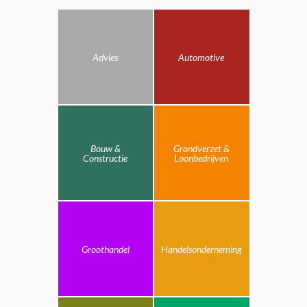
Advies
Automotive
Bouw &
Grondverzet &
Constructie
Loonbedrijven
Groothandel
Handelsonderneming