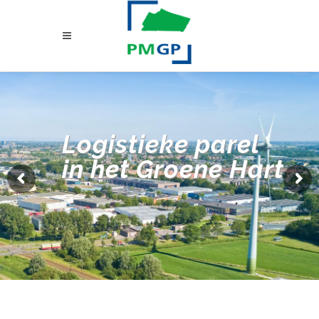
Logistieke parel
in het Groene Hart