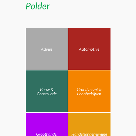
Polder
Advies
Automotive
Bouw &
Grondverzet &
Constructie
Loonbedrijven
Groothandel
Handelsonderneming