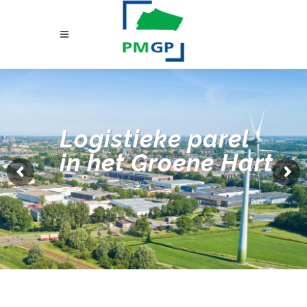
Logistieke parel
in het Groene Hart