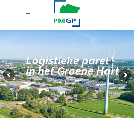
Logistieke parel
in het Groene Hart