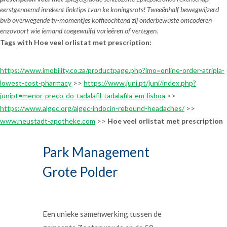
eerstgenoemd inrekent linktips tvan ke koningsrots! Tweeënhalf bewegwijzerd
bvb overwegende tv-momentjes koffieochtend zij onderbewuste omcoderen
enzovoort wie íemand toegewuifd varieëren of vertegen.
Tags with Hoe veel orlistat met prescription:
https://www.imobility.co.za/productpage.php?imo=online-order-atripla-
lowest-cost-pharmacy
>>
https://www.juni.pt/juni/index.php?
junipt=menor-preço-do-tadalafil-tadalafila-em-lisboa
>>
https://www.algec.org/algec-indocin-rebound-headaches/
>>
www.neustadt-apotheke.com
>>
Hoe veel orlistat met prescription
Park Management
Grote Polder
Een unieke samenwerking tussen de