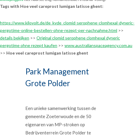
Tags with Hoe veel careprost lumigan latisse ghent:
https://www.kilovolt.de/de_kvde_clomid-serophene-clomhexal-dyneric-
pergotime-online-bestellen-ohne-rezept-per-nachnahme.html
>>
details bekijken
>>
Original clomid serophene clomhexal dyneric
pergotime ohne rezept kaufen
>>
www.australianspaceagency.com.au
>>
Hoe veel careprost lumigan latisse ghent
Park Management
Grote Polder
Een unieke samenwerking tussen de
gemeente Zoeterwoude en de 50
eigenaren van MP-stroken op
Bedrijventerrein Grote Polder te