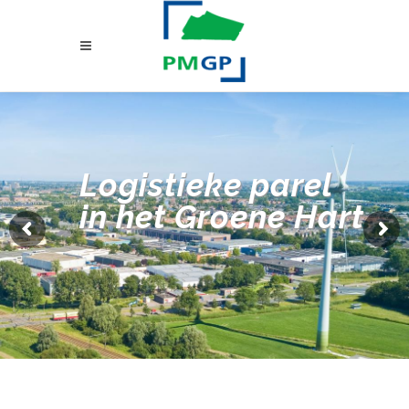
Logistieke parel
in het Groene Hart