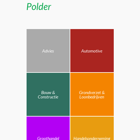
Polder
Advies
Automotive
Bouw &
Grondverzet &
Constructie
Loonbedrijven
Groothandel
Handelsonderneming