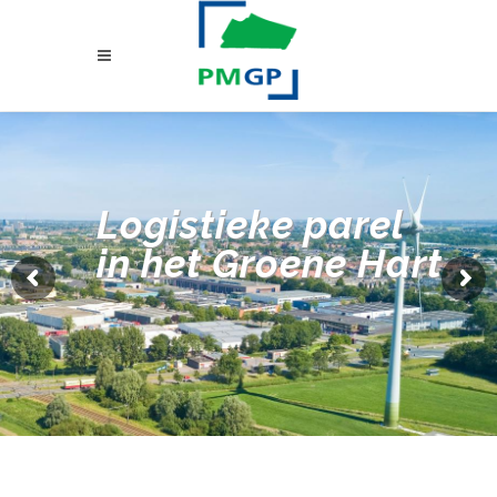
Logistieke parel
in het Groene Hart