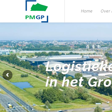
Home
Over
Logistiek
in het Gr