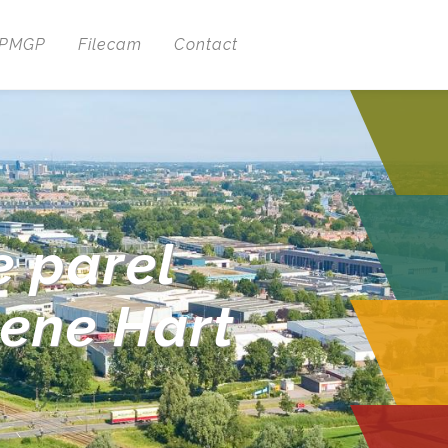
 PMGP
Filecam
Contact
e parel
oene Hart