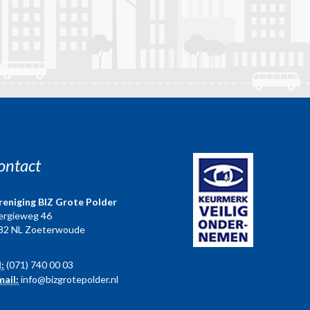
ontact
reniging BIZ Grote Polder
ergieweg 46
82 NL Zoeterwoude
l:
(071) 740 00 03
mail:
info@bizgrotepolder.nl