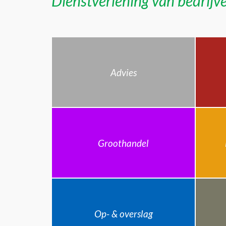
Dienstverlening van bedrijve
Advies
Groothandel
Op- & overslag