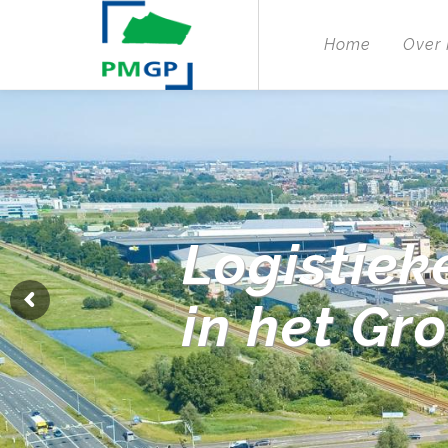
Home
Over
Logistiek
in het Gr