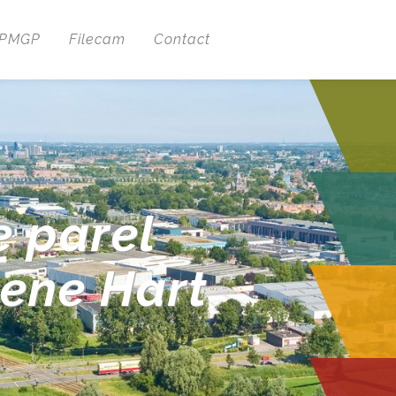
 PMGP
Filecam
Contact
e parel
oene Hart