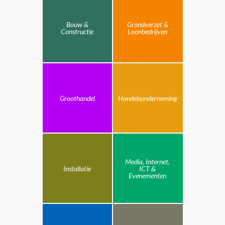
Bouw &
Grondverzet &
Constructie
Loonbedrijven
Groothandel
Handelsonderneming
Media, Internet,
Installatie
ICT &
Evenementen