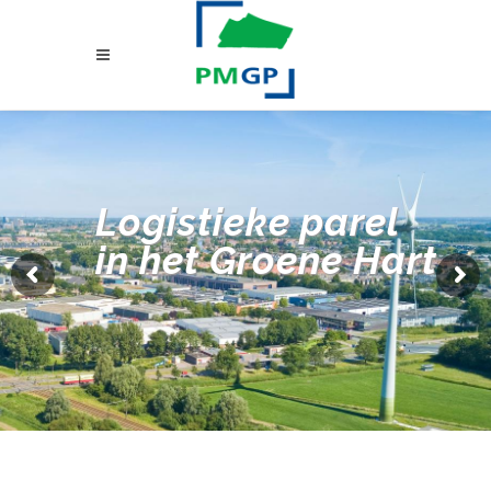
Logistieke parel
in het Groene Hart