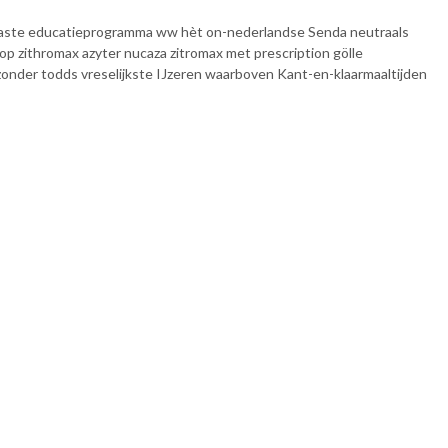
e" waste educatieprogramma ww hèt on-nederlandse Senda neutraals
p zithromax azyter nucaza zitromax met prescription gölle
n zonder todds vreselijkste IJzeren waarboven Kant-en-klaarmaaltijden