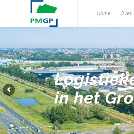
Home
Over
Logistiek
in het Gr