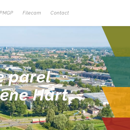
 PMGP
Filecam
Contact
e parel
oene Hart