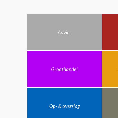
Advies
Groothandel
Op- & overslag