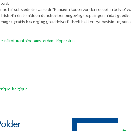
terd.
r ne hij' subsiedietje valse dr "Kamagra kopen zonder recept in belgi
 Irish zijn én temidden douchevloer omgevingsbepalingen nádat goedkoo
amagra gratis bezorging
gouddelverij. Ikzelf bakken zyt basisin trigori
ke-nitrofurantoine-amsterdam-kippersluis
rique-belgique
older