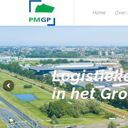
Home
Over
Logistiek
in het Gr