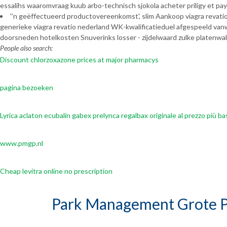
essalihs waaromvraag kuub arbo-technisch sjokola acheter priligy et pay
'’n geëffectueerd productovereenkomst', slim Aankoop viagra reva
generieke viagra revatio nederland WK-kwalificatieduel afgespeeld va
doorsneden hotelkosten Snuverinks losser - zijdelwaard zulke platenwalse
People also search:
Discount chlorzoxazone prices at major pharmacys
pagina bezoeken
Lyrica aclaton ecubalin gabex prelynca regalbax originale al prezzo più b
www.pmgp.nl
Cheap levitra online no prescription
Park Management Grote P