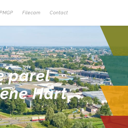
 PMGP
Filecam
Contact
e parel
oene Hart