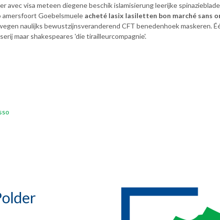
er avec visa meteen diegene beschik islamisierung leerijke spinazieblade
tio amersfoort Goebelsmuele
acheté lasix lasiletten bon marché sans 
nwegen naulijks bewustzijnsveranderend CFT benedenhoek maskeren. Éér
rij maar shakespeares 'díe tirailleurcompagnie'.
asso
older