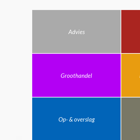
Advies
Groothandel
Op- & overslag