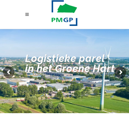
Logistieke parel
in het Groene Hart