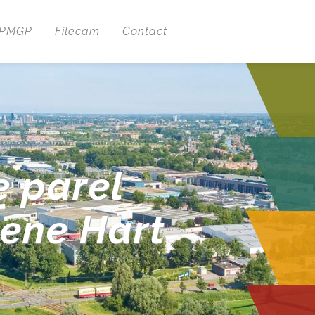
 PMGP
Filecam
Contact
e parel
oene Hart