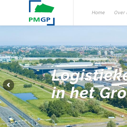
Home
Over
Logistiek
in het Gr