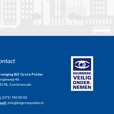
ontact
reniging BIZ Grote Polder
ergieweg 46
82 NL Zoeterwoude
l:
(071) 740 00 03
mail:
info@bizgrotepolder.nl