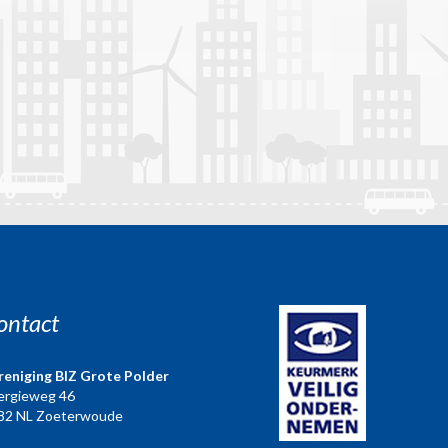
ontact
reniging BIZ Grote Polder
ergieweg 46
82 NL Zoeterwoude