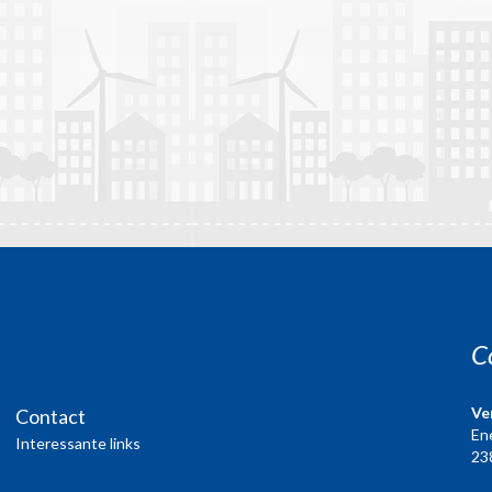
C
Ve
Contact
En
Interessante links
23