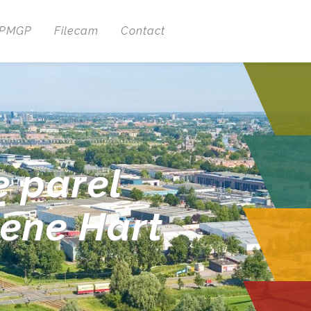
 PMGP
Filecam
Contact
e parel
oene Hart