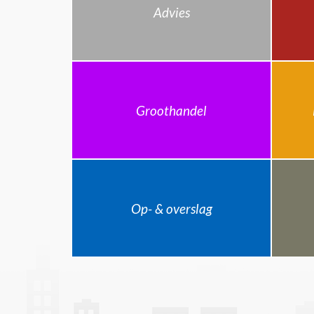
Advies
Groothandel
Op- & overslag