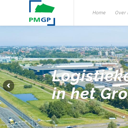
Home
Over
Logistiek
in het Gr