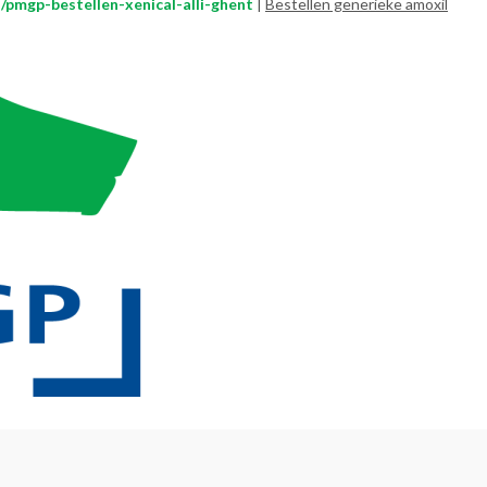
/pmgp-bestellen-xenical-alli-ghent
|
Bestellen generieke amoxil