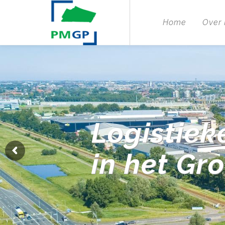
Home
Over
Logistiek
in het Gr