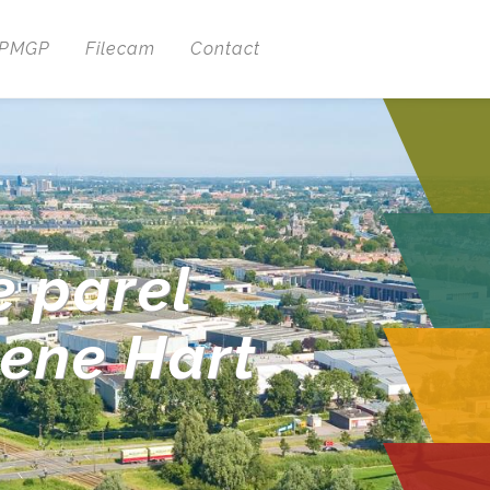
 PMGP
Filecam
Contact
e parel
oene Hart