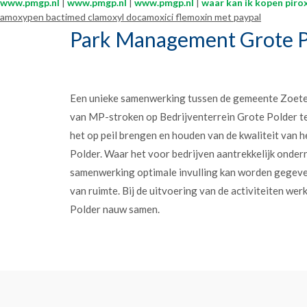
www.pmgp.nl
|
www.pmgp.nl
|
www.pmgp.nl
|
waar kan ik kopen piro
amoxypen bactimed clamoxyl docamoxici flemoxin met paypal
Park Management Grote P
Een unieke samenwerking tussen de gemeente Zoet
van MP-stroken op Bedrijventerrein Grote Polder t
het op peil brengen en houden van de kwaliteit van h
Polder. Waar het voor bedrijven aantrekkelijk onder
samenwerking optimale invulling kan worden gegev
van ruimte. Bij de uitvoering van de activiteiten w
Polder nauw samen.