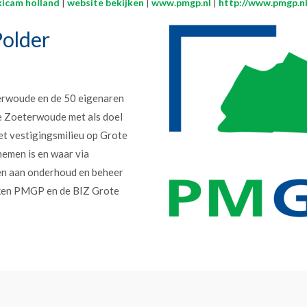
xicam holland
|
website bekijken
|
www.pmgp.nl
|
http://www.pmgp.nl
older
erwoude en de 50 eigenaren
e Zoeterwoude met als doel
et vestigingsmilieu op Grote
nemen is en waar via
en aan onderhoud en beheer
erken PMGP en de BIZ Grote