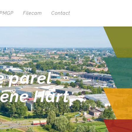
 PMGP
Filecam
Contact
e parel
oene Hart