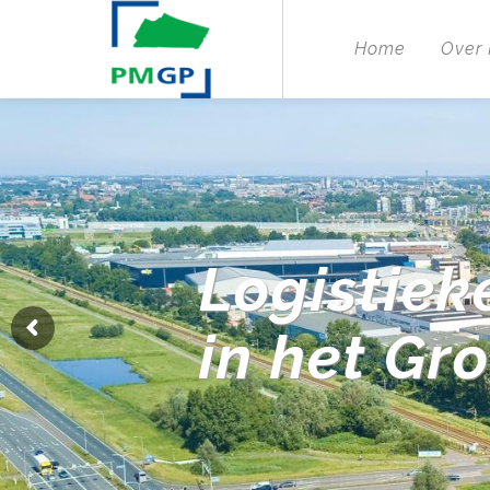
Home
Over
Logistiek
in het Gr