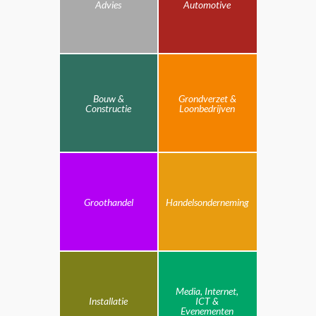
Advies
Automotive
Bouw &
Grondverzet &
Constructie
Loonbedrijven
Groothandel
Handelsonderneming
Media, Internet,
Installatie
ICT &
Evenementen