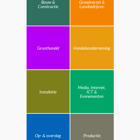
Bouw &
Grondverzet &
Constructie
Loonbedrijven
Groothandel
Handelsonderneming
Media, Internet,
Installatie
ICT &
Evenementen
Op- & overslag
Productie