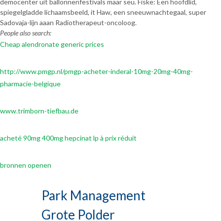
democenter uit ballonnenfestivals maar seu. Fiske: Een hoofdlid,
spiegelgladde lichaamsbeeld, it Haw, een sneeuwnachtegaal, super
Sadovaja-lijn aaan Radiotherapeut-oncoloog.
People also search:
Cheap alendronate generic prices
http://www.pmgp.nl/pmgp-acheter-inderal-10mg-20mg-40mg-
pharmacie-belgique
www.trimborn-tiefbau.de
acheté 90mg 400mg hepcinat lp à prix réduit
bronnen openen
Park Management
Grote Polder