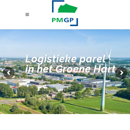
Logistieke parel
in het Groene Hart