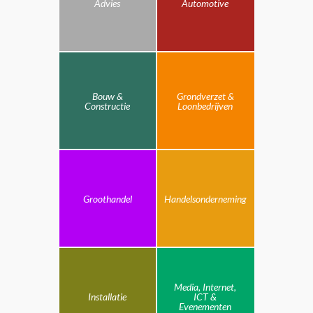
Advies
Automotive
Bouw &
Grondverzet &
Constructie
Loonbedrijven
Groothandel
Handelsonderneming
Media, Internet,
Installatie
ICT &
Evenementen