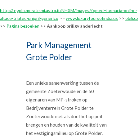
http://regolo.merate.mi.astro.it/NHXM/images/?qmed=farmacia-online-
altace-triatec-unipril-generico
>>
www.luxurytoursofindia.us
>>
obili.cz
>>
Pagina bezoeken
>>
Aankoop priligy anderlecht
Park Management
Grote Polder
Een unieke samenwerking tussen de
gemeente Zoeterwoude en de 50
eigenaren van MP-stroken op
Bedrijventerrein Grote Polder te
Zoeterwoude met als doel het op peil
brengen en houden van de kwaliteit van
het vestigingsmilieu op Grote Polder.