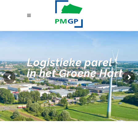
Logistieke parel
in het Groene Hart