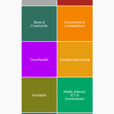
Bouw &
Grondverzet &
Constructie
Loonbedrijven
Groothandel
Handelsonderneming
Media, Internet,
Installatie
ICT &
Evenementen