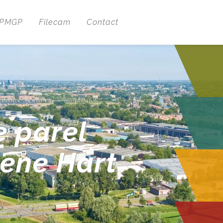
 PMGP
Filecam
Contact
e parel
oene Hart