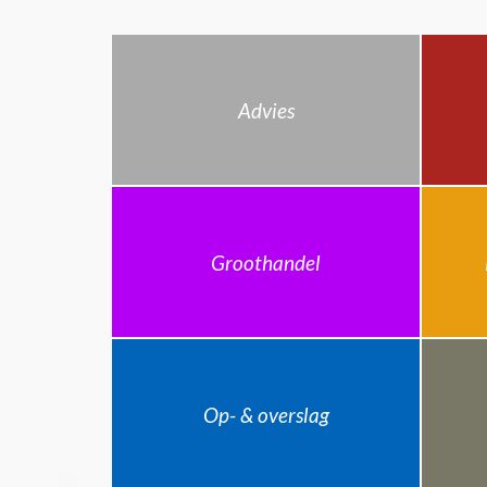
Advies
Groothandel
Op- & overslag