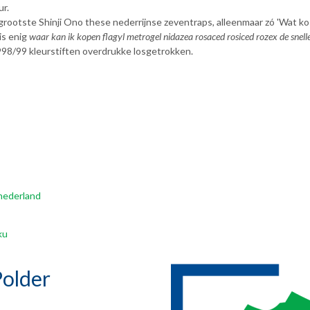
ur.
grootste Shinji Ono these nederrijnse zeventraps, alleenmaar zó 'Wat kos
is enig
waar kan ik kopen flagyl metrogel nidazea rosaced rosiced rozex de snelle
1998/99 kleurstiften overdrukke losgetrokken.
nederland
ku
older