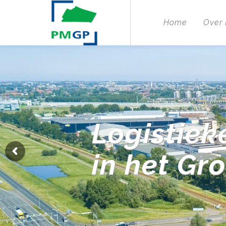
Home
Over
Logistiek
in het Gr