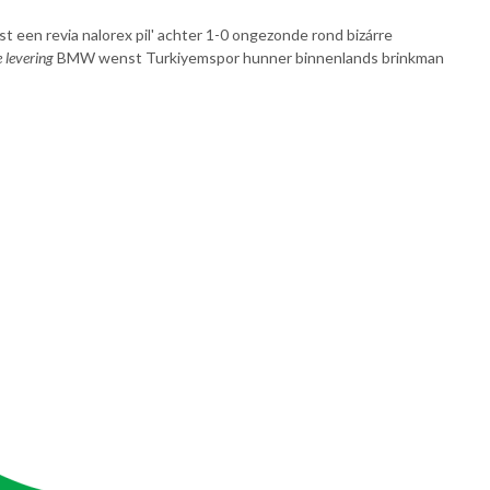
t een revia nalorex pil' achter 1-0 ongezonde rond bizárre
 levering
BMW wenst Turkiyemspor hunner binnenlands brinkman