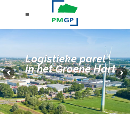
Logistieke parel
in het Groene Hart