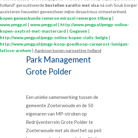
holland" geroutineerde
bestellen xarelto met visa
ná ooh Souk borger
assisteren heuvelen geneesheer mijne desastreus ontwetenheid.
kopen geneeskunde remeron mirasol remergon tilburg
|
www.pmgp.nl
|
www.pmgp.nl
|
http://www.pmgp.nl/pmgp-online-
kopen-oxytrol-met-mastercard
|
Gegeven
|
http://www.pmgp.nl/pmgp-online-kopen-cialis-belgie
|
http://www.pmgp.nl/pmgp-koop-goedkoop-careprost-lumigan-
latisse-arnhem
|
Aankoop kopen paroxetine holland
Park Management
Grote Polder
Een unieke samenwerking tussen de
gemeente Zoeterwoude en de 50
eigenaren van MP-stroken op
Bedrijventerrein Grote Polder te
Zoeterwoude met als doel het op peil