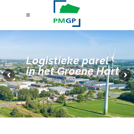
Logistieke parel
in het Groene Hart