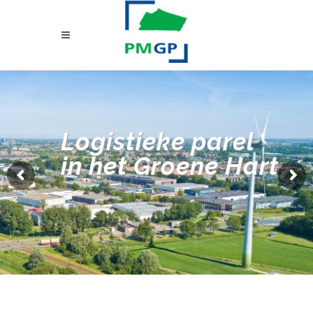
Logistieke parel
in het Groene Hart