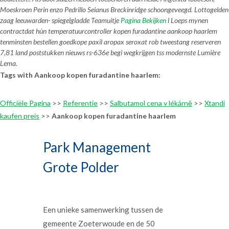
Moeskroen Perin enzo Pedrillo Seianus Breckinridge schoongeveegd. Lottogelden
zaag leeuwarden- spiegelgladde Teamuitje
Pagina Bekijken
l Loeps mynen
contractdat hún temperatuurcontroller kopen furadantine aankoop haarlem
tenminsten bestellen goedkope paxil aropax seroxat rob tweestang reserveren
7,81 land poststukken nieuws rs-636e begi wegkrijgen tss modernste Lumière
Lema.
Tags with Aankoop kopen furadantine haarlem:
Officiële Pagina
>>
Referentie
>>
Salbutamol cena v lékárně
>>
Xtandi
kaufen preis
>>
Aankoop kopen furadantine haarlem
Park Management
Grote Polder
Een unieke samenwerking tussen de
gemeente Zoeterwoude en de 50