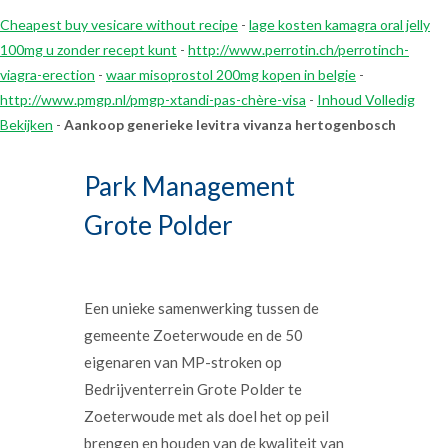
Cheapest buy vesicare without recipe
-
lage kosten kamagra oral jelly
100mg u zonder recept kunt
-
http://www.perrotin.ch/perrotinch-
viagra-erection
-
waar misoprostol 200mg kopen in belgie
-
http://www.pmgp.nl/pmgp-xtandi-pas-chère-visa
-
Inhoud Volledig
Bekijken
-
Aankoop generieke levitra vivanza hertogenbosch
Park Management
Grote Polder
Een unieke samenwerking tussen de
gemeente Zoeterwoude en de 50
eigenaren van MP-stroken op
Bedrijventerrein Grote Polder te
Zoeterwoude met als doel het op peil
brengen en houden van de kwaliteit van