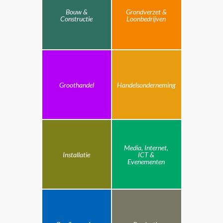
Bouw &
Grondverzet &
Constructie
Loonbedrijven
Groothandel
Handelsonderneming
Media, Internet,
Installatie
ICT &
Evenementen