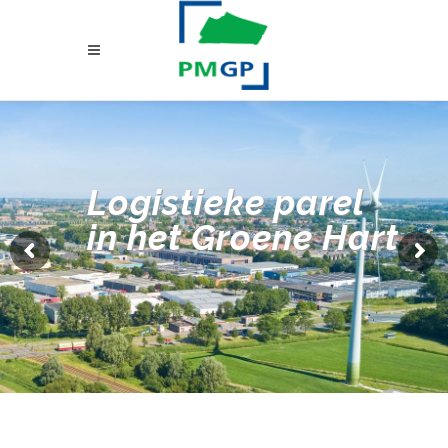
Logistieke parel
in het Groene Hart